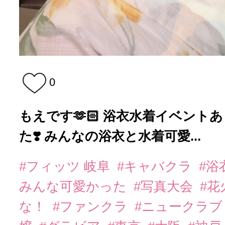
0
もえです🫶🏻 浴衣水着イベント
た❣️ みんなの浴衣と水着可愛...
#フィッツ 岐阜
#キャバクラ
#浴
みんな可愛かった
#写真大会
#花
な！
#ファンクラ
#ニュークラ