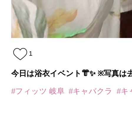
1
今日は浴衣イベント👘✨ ※写真は去
#フィッツ 岐阜
#キャバクラ
#キ