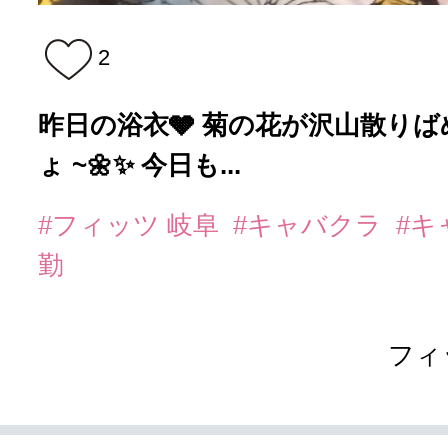
2
昨日の浴衣🩶 菊の花が沢山散りば
ょ ~🌼✨ 今日も...
#フィッツ 岐阜
#キャバクラ
#キ
勤
フィ