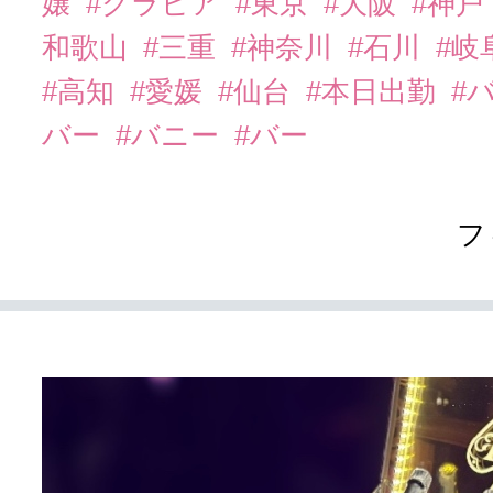
嬢
#グラビア
#東京
#大阪
#神戸
和歌山
#三重
#神奈川
#石川
#岐
#高知
#愛媛
#仙台
#本日出勤
#
バー
#バニー
#バー
フ