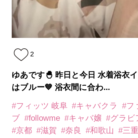
2
ゆあです🐣 昨日と今日 水着浴衣イベ
はブルー💙 浴衣間に合わ...
#フィッツ 岐阜
#キャバクラ
#フ
ブ
#followme
#キャバ嬢
#グラビ
#京都
#滋賀
#奈良
#和歌山
#三