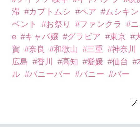
滞
#カブトムシ
#ペア
#ムシキ
ベント
#お祭り
#ファンクラ
#
e
#キャバ嬢
#グラビア
#東京
#
賀
#奈良
#和歌山
#三重
#神奈川
広島
#香川
#高知
#愛媛
#仙台
ル
#バニーバー
#バニー
#バー
フ