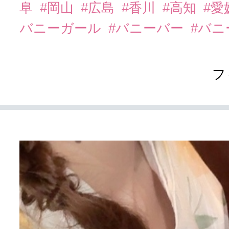
阜
#岡山
#広島
#香川
#高知
#愛
バニーガール
#バニーバー
#バ
フ