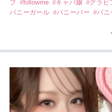
ブ
#followme
#キャバ嬢
#グラビ
バニーガール
#バニーバー
#バ