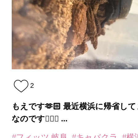
2
もえです🫶🏻 最近横浜に帰省して
なのです👍🏻✨ ...
#フィッツ 岐阜
#キャバクラ
#横