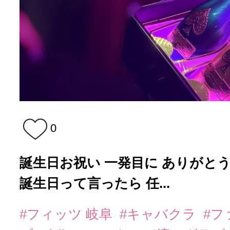
0
誕生日お祝い 一発目に ありがとうご
誕生日って言ったら 任...
#フィッツ 岐阜
#キャバクラ
#フ