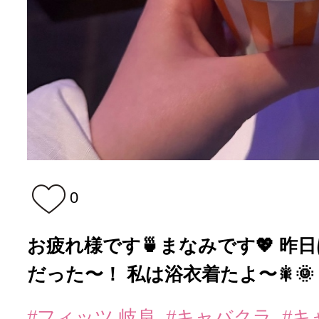
0
お疲れ様です🍵まなみです💖 昨
だった〜！ 私は浴衣着たよ〜🎇🌞 .
#フィッツ 岐阜
#キャバクラ
#キ