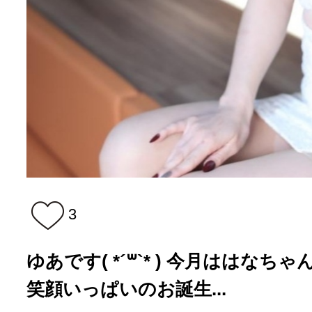
3
ゆあです( *´꒳`* ) 今月ははなち
笑顔いっぱいのお誕生...