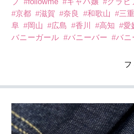
ブ
#followme
#キャバ嬢
#グラビ
#京都
#滋賀
#奈良
#和歌山
#三
阜
#岡山
#広島
#香川
#高知
#愛
バニーガール
#バニーバー
#バ
フ