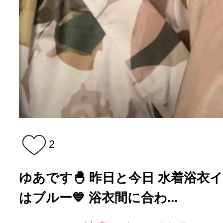
2
ゆあです🐣 昨日と今日 水着浴衣イベ
はブルー💙 浴衣間に合わ...