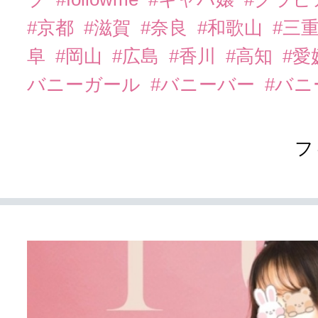
#京都
#滋賀
#奈良
#和歌山
#三
阜
#岡山
#広島
#香川
#高知
#愛
バニーガール
#バニーバー
#バ
フ