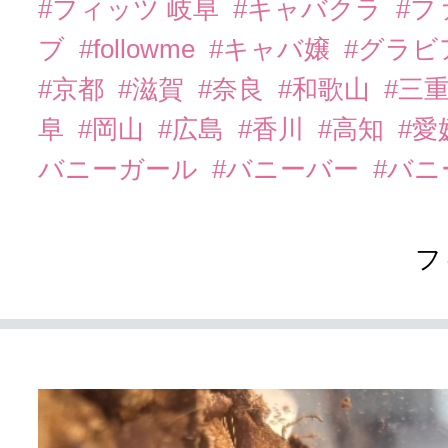
#フィッツ 岐阜
#キャバクラ
#フ
ブ
#followme
#キャバ嬢
#グラビ
#京都
#滋賀
#奈良
#和歌山
#三
阜
#岡山
#広島
#香川
#高知
#愛
バニーガール
#バニーバー
#バ
フ