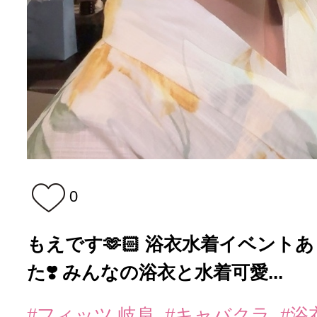
0
もえです🫶🏻 浴衣水着イベント
た❣️ みんなの浴衣と水着可愛...
#フィッツ 岐阜
#キャバクラ
#浴