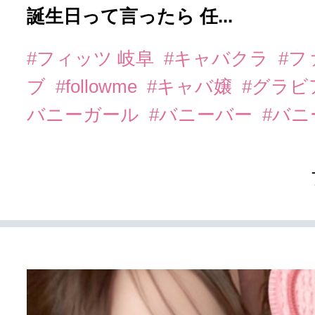
誕生日って言ったら 任...
#フィッツ 岐阜
#キャバクラ
#フ
ブ
#followme
#キャバ嬢
#グラビ
バニーガール
#バニーバー
#バ