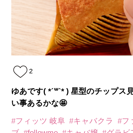
2
ゆあです( *´꒳`* ) 星型のチップ
い事あるかな🤩
#フィッツ 岐阜
#キャバクラ
#フ
ブ
#followme
#キャバ嬢
#グラビ