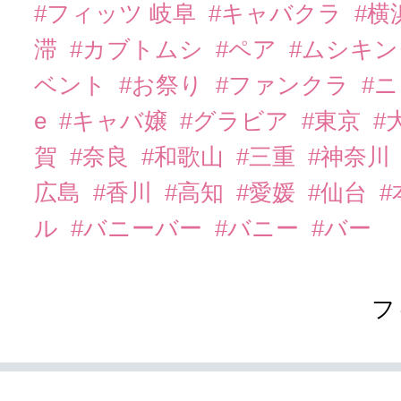
#フィッツ 岐阜
#キャバクラ
#横
滞
#カブトムシ
#ペア
#ムシキ
ベント
#お祭り
#ファンクラ
#
e
#キャバ嬢
#グラビア
#東京
#
賀
#奈良
#和歌山
#三重
#神奈川
広島
#香川
#高知
#愛媛
#仙台
ル
#バニーバー
#バニー
#バー
フ