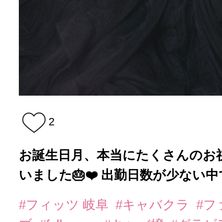
2
お誕生日月、本当にたくさんのお
いました🎂❤️ 出勤日数が少ない中で
#フィッツ 岐阜
#キャバクラ
#フ