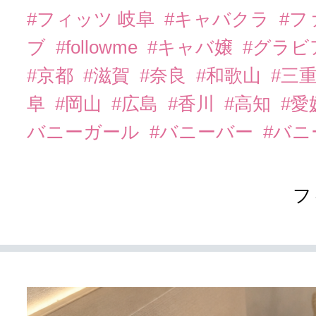
#フィッツ 岐阜
#キャバクラ
#フ
ブ
#followme
#キャバ嬢
#グラビ
#京都
#滋賀
#奈良
#和歌山
#三
阜
#岡山
#広島
#香川
#高知
#愛
バニーガール
#バニーバー
#バ
フ