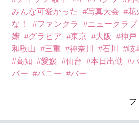
みんな可愛かった
#写真大会
#花
な！
#ファンクラ
#ニュークラ
嬢
#グラビア
#東京
#大阪
#神戸
和歌山
#三重
#神奈川
#石川
#岐
#高知
#愛媛
#仙台
#本日出勤
#
バー
#バニー
#バー
フ