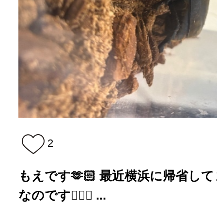
2
もえです🫶🏻 最近横浜に帰省して
なのです👍🏻✨ ...