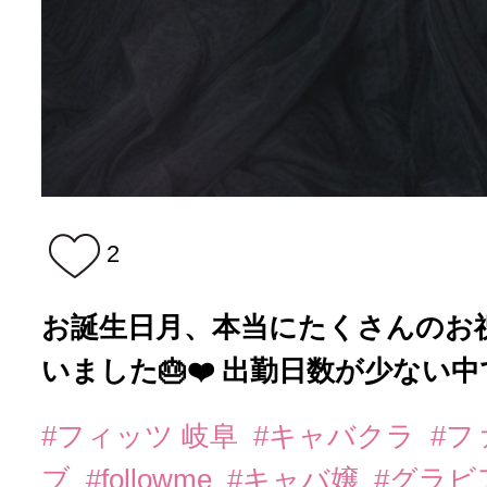
2
お誕生日月、本当にたくさんのお
いました🎂❤️ 出勤日数が少ない中で
#フィッツ 岐阜
#キャバクラ
#フ
ブ
#followme
#キャバ嬢
#グラビ