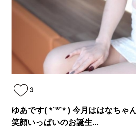
3
ゆあです( *´꒳`* ) 今月ははなち
笑顔いっぱいのお誕生...