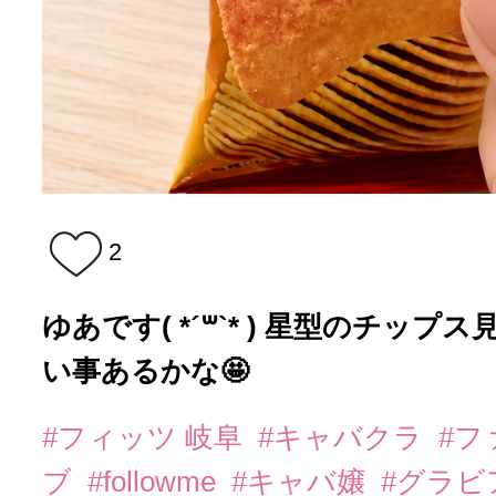
2
ゆあです( *´꒳`* ) 星型のチップ
い事あるかな🤩
#フィッツ 岐阜
#キャバクラ
#フ
ブ
#followme
#キャバ嬢
#グラビ