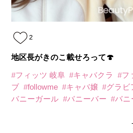
2
地区長がきのこ載せろって🍄
#フィッツ 岐阜
#キャバクラ
#フ
ブ
#followme
#キャバ嬢
#グラビ
バニーガール
#バニーバー
#バ