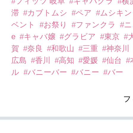
#フィッツ 岐阜
#キャバクラ
#横
滞
#カブトムシ
#ペア
#ムシキ
ベント
#お祭り
#ファンクラ
#
e
#キャバ嬢
#グラビア
#東京
#
賀
#奈良
#和歌山
#三重
#神奈川
広島
#香川
#高知
#愛媛
#仙台
ル
#バニーバー
#バニー
#バー
フ