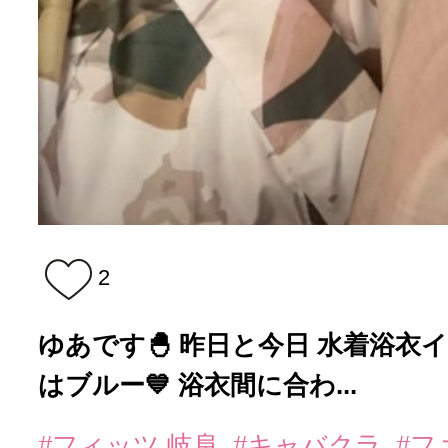
2
ゆあです🐣 昨日と今日 水着浴衣イベ
はブルー💙 浴衣間に合わ...
#フィッツ 岐阜
#キャバクラ
#フ