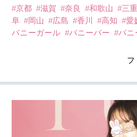
#京都
#滋賀
#奈良
#和歌山
#三
阜
#岡山
#広島
#香川
#高知
#愛
バニーガール
#バニーバー
#バ
フ