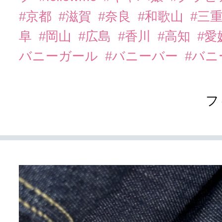
#京都
#滋賀
#奈良
#和歌山
#三
阜
#岡山
#広島
#香川
#高知
#愛
バニーガール
#バニーバー
#バ
フ