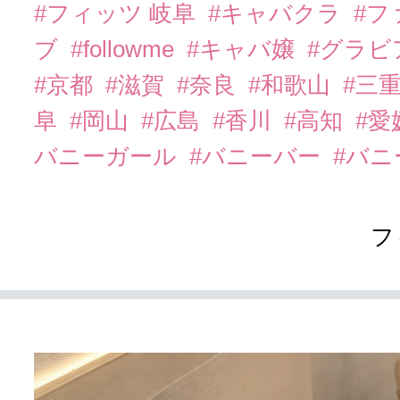
#フィッツ 岐阜
#キャバクラ
#フ
ブ
#followme
#キャバ嬢
#グラビ
#京都
#滋賀
#奈良
#和歌山
#三
阜
#岡山
#広島
#香川
#高知
#愛
バニーガール
#バニーバー
#バ
フ