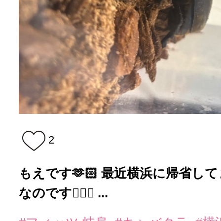
2
もえです🫶🏻 最近横浜に帰省して
なのです👍🏻✨ ...