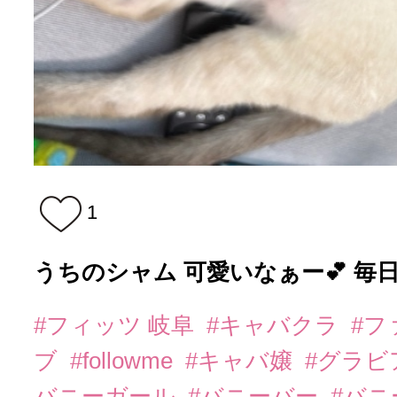
1
うちのシャム 可愛いなぁー💕 毎日
#フィッツ 岐阜
#キャバクラ
#フ
ブ
#followme
#キャバ嬢
#グラビ
バニーガール
#バニーバー
#バ