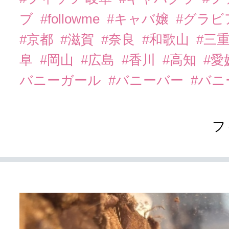
ブ
#followme
#キャバ嬢
#グラビ
#京都
#滋賀
#奈良
#和歌山
#三
阜
#岡山
#広島
#香川
#高知
#愛
バニーガール
#バニーバー
#バ
フ