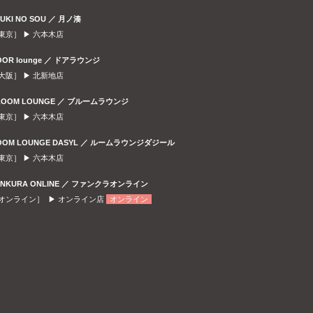
SUKI NO SOU ／ 月ノ湊
東京］ ▶
六本木店
OOR lounge ／ ドアラウンジ
大阪］ ▶
北新地店
LOOM LOUNGE ／ ブルームラウンジ
東京］ ▶
六本木店
OOM LOUNGE DASYL ／ ルームラウンジダジール
東京］ ▶
六本木店
ANKURA ONLINE ／ ファンクラオンライン
オンライン］ ▶
オンライン店
オンライン