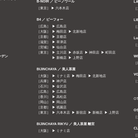
B-NOIR ／ ビーノワール
L
［東京］ ▶
六本木店
［
B4 ／ ビーフォー
L
［広島］ ▶
広島店
［
［大阪］ ▶
梅田店
▶
北新地店
［京都］ ▶
京都店
L
［滋賀］ ▶
草津店
［
［宮城］ ▶
仙台店
［東京］ ▶
立川店
▶
赤坂店
▶
神田店
▶
町田店
ガーデン
W
▶
新橋店
▶
上野店
［
BIJINCHAYA ／ 美人茶屋
V
［大阪］ ▶
ミナミ店
▶
梅田店
▶
北新地店
［兵庫］ ▶
神戸店
［
［石川］ ▶
金沢店
［広島］ ▶
広島店
［香川］ ▶
高松店
O
［岡山］ ▶
岡山店
［京都］ ▶
祇園店
O
［東京］ ▶
六本木店
▶
新宿店
▶
新橋店
▶
上野店
［
BIJINCHAYA RIKYU ／ 美人茶屋 離宮
C
［大阪］ ▶
ミナミ店
［