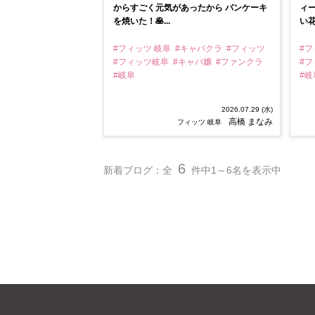
からすごく元気があったから パンケーキ
ィ
を焼いた！🥞...
い花
#フィッツ 岐阜
#キャバクラ
#フィッツ
#フ
#フィッツ岐阜
#キャバ嬢
#ファンクラ
#
#岐阜
#
2026.07.29 (水)
高橋 まなみ
フィッツ 岐阜
6
新着ブログ：全
件中1～6名を表示中