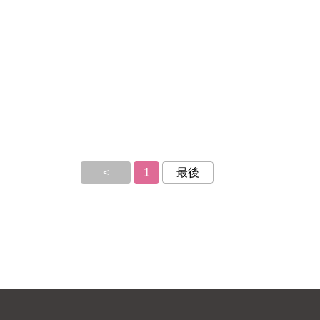
<
1
最後