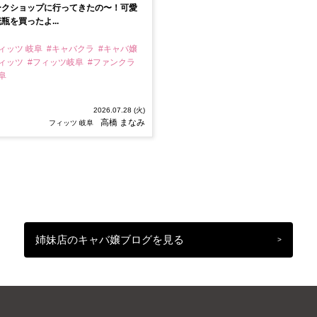
ークショップに行ってきたの〜！可愛
瓶を買ったよ...
ィッツ 岐阜
#キャバクラ
#キャバ嬢
フィッツ
#フィッツ岐阜
#ファンクラ
岐阜
2026.07.28 (火)
高橋 まなみ
フィッツ 岐阜
姉妹店のキャバ嬢ブログを見る
>