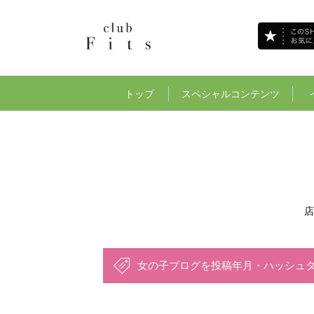
トップ
スペシャルコンテンツ
店
女の子ブログを投稿年月・ハッシュ