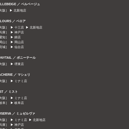
ELLEBEIGE ／ ベルベージュ
大阪］ ▶
北新地店
ELOURS ／ ベロア
大阪］ ▶
十三店
▶
北新地店
兵庫］ ▶
神戸店
愛知］ ▶
錦店
岡山］ ▶
岡山店
宮城］ ▶
仙台店
ONYTAIL ／ ポニーテール
大阪］ ▶
堺東店
ACHERIE ／ マシェリ
大阪］ ▶
ミナミ店
IST ／ ミスト
大阪］ ▶
ミナミ店
岐阜］ ▶
岐阜店
USERVA ／ ミュゼルヴァ
大阪］ ▶
ミナミ店
▶
北新地店
兵庫］ ▶
神戸店