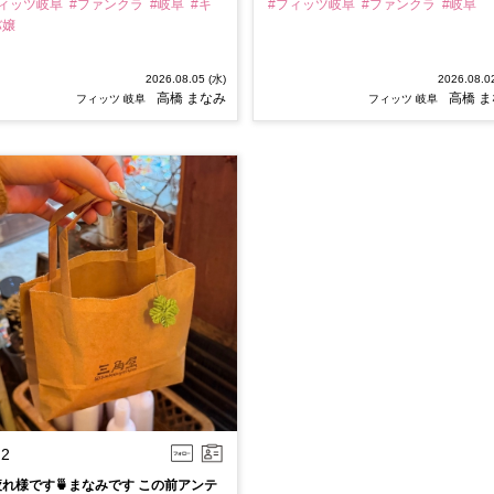
フィッツ岐阜
#ファンクラ
#岐阜
#キ
#フィッツ岐阜
#ファンクラ
#岐阜
バ嬢
2026.08.05 (水)
2026.08.0
高橋 まなみ
高橋 
フィッツ 岐阜
フィッツ 岐阜
2
れ様です🍵まなみです この前アンテ