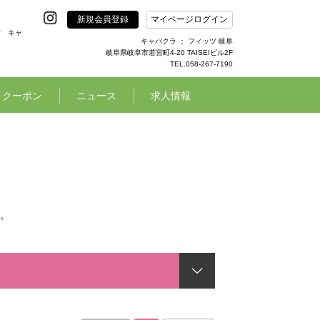
新規会員登録
マイページログイン
所 キャ
キャバクラ ： フィッツ 岐阜
岐阜県岐阜市若宮町4-20 TAISEIビル2F
TEL.058-267-7190
クーポン
ニュース
求人情報
。