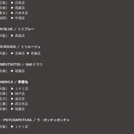
広島］ ▶
広島店
京都］ ▶
祇園店
東京］ ▶
六本木店
福岡］ ▶
中洲店
IRI BLUE ／ ミリブルー
大阪］ ▶
高槻店
IRI ROUGE ／ ミリルージュ
大阪］ ▶
京橋店
▶
布施店
UMEUTSUTSU ／ ゆめうつつ
京都］ ▶
祇園店
UMEROJI ／ 夢露地
大阪］ ▶
ミナミ店
兵庫］ ▶
神戸店
石川］ ▶
金沢店
三重］ ▶
四日市店
京都］ ▶
祇園店
A・POTCHAPOTCHA ／ ラ・ポッチャポッチャ
大阪］ ▶
ミナミ店