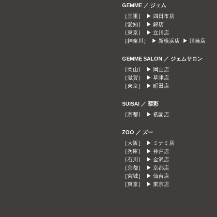
GEMME ／ ジェム
［三重］ ▶
四日市店
［愛知］ ▶
錦店
［東京］ ▶
立川店
［神奈川］ ▶
新横浜店
▶
川崎店
GEMME SALON ／ ジェムサロン
［岡山］ ▶
岡山店
［滋賀］ ▶
草津店
［東京］ ▶
町田店
SUISAI ／ 翆彩
［京都］ ▶
祇園店
ZOO ／ ズー
［大阪］ ▶
ミナミ店
［兵庫］ ▶
神戸店
［石川］ ▶
金沢店
［京都］ ▶
京都店
［宮城］ ▶
仙台店
［東京］ ▶
東京店