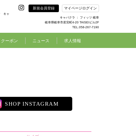
新規会員登録
マイページログイン
所 キャ
キャバクラ ： フィッツ 岐阜
岐阜県岐阜市若宮町4-20 TAISEIビル2F
TEL.058-267-7190
クーポン
ニュース
求人情報
SHOP INSTAGRAM