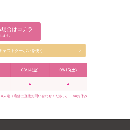
る場合はコチラ
します。
キャストクーポンを使う
>
)
08/14(金)
08/15(土)
▲
▲
▲=未定（店舗に直接お問い合わせください） ×=お休み