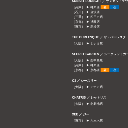
SUNSET LOUNGET ／ サンセット
［兵庫］ ▶
神戸店
昼
夜
［石川］ ▶
金沢店
［三重］ ▶
四日市店
［京都］ ▶
祇園店
［東京］ ▶
新橋店
THE BURLESQUE ／ ザ・バーレスク
［大阪］ ▶
ミナミ店
SECRET GARDEN ／ シークレット
［大阪］ ▶
西中島店
［兵庫］ ▶
神戸店
［京都］ ▶
京都店
昼
夜
C3 ／ シースリー
［大阪］ ▶
ミナミ店
CHATRIS ／ シャトリス
［大阪］ ▶
北新地店
XEE ／ ジー
［東京］ ▶
六本木店