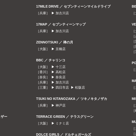
17MILE DRIVE ／ セブンティーンマイルドライブ
B
［兵庫］ ▶
加古川店
［
17MAP ／ セブンティーンマップ
V
［兵庫］ ▶
加古川店
［
［
［
ZENNOTSUKI ／ 禅の月
［
［大阪］ ▶
京橋店
［
BBC ／ チャリンコ
P
［大阪］ ▶
十三店
［
［香川］ ▶
高松店
［奈良］ ▶
奈良店
M
［兵庫］ ▶
加古川店
［三重］ ▶
四日市店
▶
松阪店
［
TSUKI NO KITANOZAKA ／ ツキノキタノザカ
M
［兵庫］ ▶
神戸店
［
［
ェザー
TERRACE GREEN ／ テラスグリーン
M
［大阪］ ▶
ミナミ店
［
［
DOLCE GIRLS ／ ドルチェガールズ