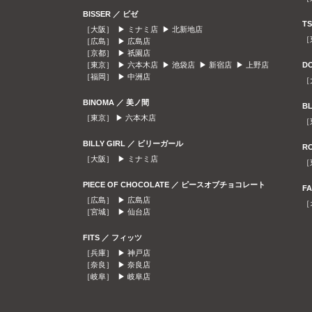
BISSER ／ ビゼ
T
［大阪］ ▶
ミナミ店
▶
北新地店
［
［広島］ ▶
広島店
［京都］ ▶
祇園店
［東京］ ▶
六本木店
▶
池袋店
▶
新宿店
▶
上野店
D
［福岡］ ▶
中洲店
［
BINOMA ／ 美ノ間
B
［東京］ ▶
六本木店
［
BILLY GIRL ／ ビリーガール
R
［大阪］ ▶
ミナミ店
［
PIECE OF CHOCOLATE ／ ピースオブチョコレート
F
［広島］ ▶
広島店
［
［宮城］ ▶
仙台店
FITS ／ フィッツ
［兵庫］ ▶
神戸店
［奈良］ ▶
奈良店
［岐阜］ ▶
岐阜店