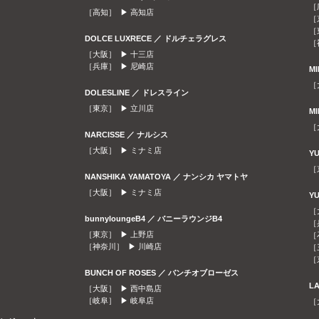
［
［高知］ ▶
高知店
［
［
DOLCE LUXRECE ／ ドルチェラグレス
［
［大阪］ ▶
十三店
［兵庫］ ▶
尼崎店
M
［
DOLESLINE ／ ドレスライン
［東京］ ▶
立川店
M
［
NARCISSE ／ ナルシス
［大阪］ ▶
ミナミ店
Y
［
NANSHIKA YAMATOYA ／ ナンシカ ヤマトヤ
［大阪］ ▶
ミナミ店
Y
［
bunnyloungeB4 ／ バニーラウンジB4
［
［東京］ ▶
上野店
［
［神奈川］ ▶
川崎店
［
［
BUNCH OF ROSES ／ バンチオブローゼス
L
［大阪］ ▶
西中島店
［岐阜］ ▶
岐阜店
［