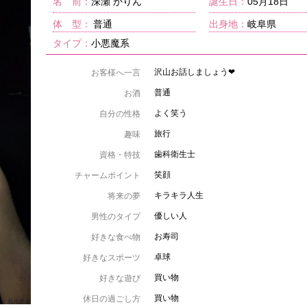
名 前：
深瀬 かりん
誕生日：
05月18日
体 型：
普通
出身地：
岐阜県
タイプ：
小悪魔系
沢山お話しましょう❤
お客様へ一言
普通
お酒
よく笑う
自分の性格
旅行
趣味
歯科衛生士
資格・特技
笑顔
チャームポイント
キラキラ人生
将来の夢
優しい人
男性のタイプ
お寿司
好きな食べ物
卓球
好きなスポーツ
買い物
好きな遊び
買い物
休日の過ごし方