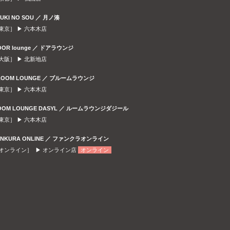
SUKI NO SOU ／ 月ノ湊
東京］ ▶
六本木店
OOR lounge ／ ドアラウンジ
大阪］ ▶
北新地店
LOOM LOUNGE ／ ブルームラウンジ
東京］ ▶
六本木店
OOM LOUNGE DASYL ／ ルームラウンジダジール
東京］ ▶
六本木店
ANKURA ONLINE ／ ファンクラオンライン
オンライン］ ▶
オンライン店
オンライン