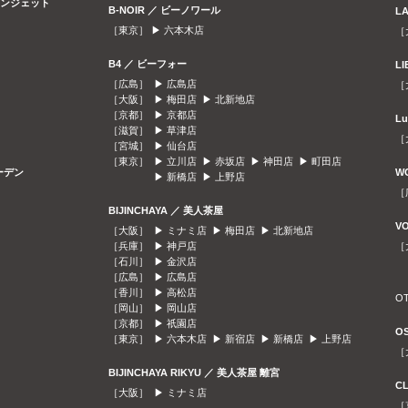
ラウンジェット
B-NOIR ／ ビーノワール
L
［東京］ ▶
六本木店
［
B4 ／ ビーフォー
L
［広島］ ▶
広島店
［
［大阪］ ▶
梅田店
▶
北新地店
［京都］ ▶
京都店
L
［滋賀］ ▶
草津店
［
［宮城］ ▶
仙台店
［東京］ ▶
立川店
▶
赤坂店
▶
神田店
▶
町田店
ガーデン
W
▶
新橋店
▶
上野店
［
BIJINCHAYA ／ 美人茶屋
V
［大阪］ ▶
ミナミ店
▶
梅田店
▶
北新地店
［兵庫］ ▶
神戸店
［
［石川］ ▶
金沢店
［広島］ ▶
広島店
［香川］ ▶
高松店
O
［岡山］ ▶
岡山店
［京都］ ▶
祇園店
O
［東京］ ▶
六本木店
▶
新宿店
▶
新橋店
▶
上野店
［
BIJINCHAYA RIKYU ／ 美人茶屋 離宮
C
［大阪］ ▶
ミナミ店
［